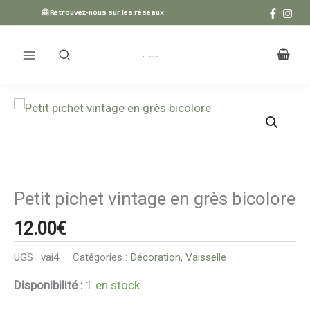
Aller
🤗 Retrouvez-nous sur les réseaux
au
contenu
quantité
de
Petit
pichet
vintage
Petit pichet vintage en grès bicolore
en
grès
12.00
€
bicolore
UGS :
vai4
Catégories :
Décoration
,
Vaisselle
Disponibilité :
1 en stock