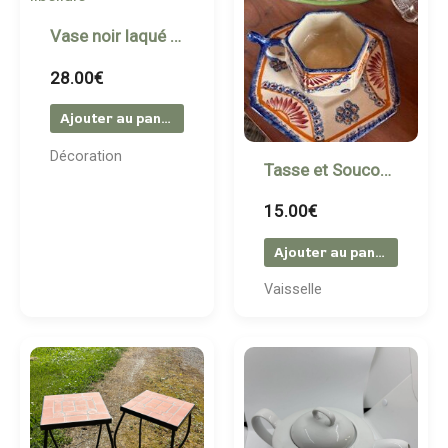
Vase noir laqué à décor doré – iris & libellule
28.00
€
Ajouter au panier
Décoration
Tasse et Soucoupe Hexagonales en Céramique Peinte à la Main
15.00
€
Ajouter au panier
Vaisselle