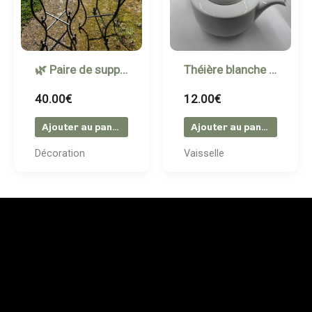
🌿 Paire de supports à pots en fer forgé – Plateau carrelé.
Théière blanche en porcelaine
40.00
€
12.00
€
Ajouter au panier
Ajouter au panier
Décoration
Vaisselle