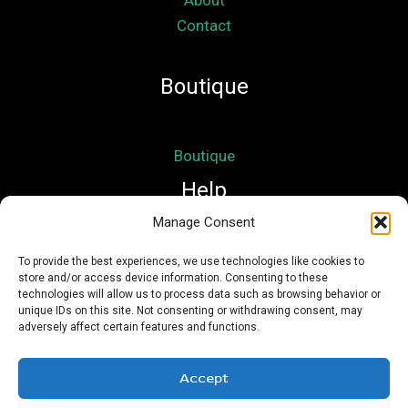
Contact
Boutique
Boutique
Help
Manage Consent
Mon compte
To provide the best experiences, we use technologies like cookies to
store and/or access device information. Consenting to these
Mentions légales
technologies will allow us to process data such as browsing behavior or
Conditions Générales de Vente
unique IDs on this site. Not consenting or withdrawing consent, may
adversely affect certain features and functions.
Accept