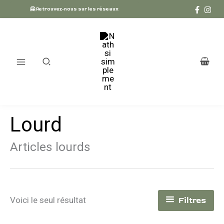
Aller
🤗 Retrouvez-nous sur les réseaux
au
contenu
Lourd
Articles lourds
Filtres
Voici le seul résultat