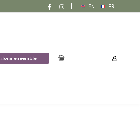
EN
FR
arlons ensemble