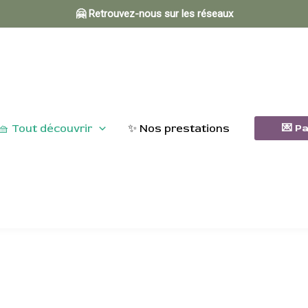
🤗 Retrouvez-nous sur les réseaux
🧺 Tout découvrir
✨ Nos prestations
💌 P