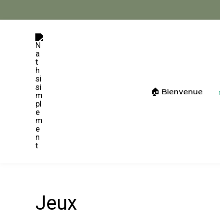
Aller
au
contenu
🏠 Bienvenue
Jeux