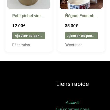
Petit pichet vintage en grès bicolore
Élégant Ensemble Vintage – Pichet et Bassin en Céramique Sarreguemines & Digoin
12.00
€
35.00
€
Ajouter au panier
Ajouter au panier
Décoration
Décoration
Liens rapide
Accueil
Qui sommes nous