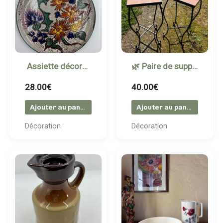
Assiette décorative en céramique signée Valaurix
🌿 Paire de supports à pots en fer forgé – Plateau carrelé.
28.00
€
40.00
€
Ajouter au panier
Ajouter au panier
Décoration
Décoration