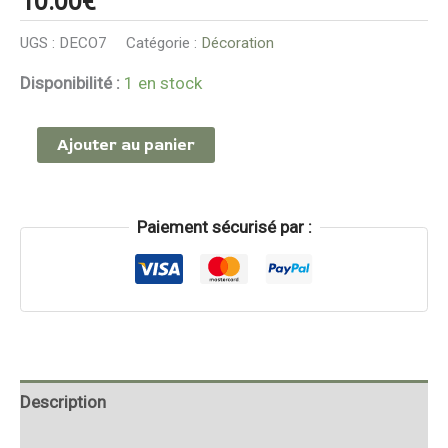
10.00
€
teinte
UGS :
DECO7
Catégorie :
Décoration
vert
d’eau
Disponibilité :
1 en stock
Ajouter au panier
Paiement sécurisé par :
Description
Informations complémentaires