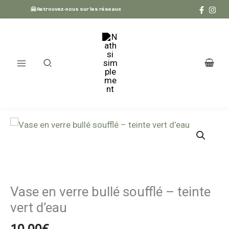
Aller
🤗 Retrouvez-nous sur les réseaux
au
contenu
quantité
de
Vase
en
verre
Vase en verre bullé soufflé – teinte
bullé
vert d’eau
soufflé
–