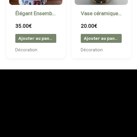
Élégant Ensemble Vintage – Pichet et Bassin en Céramique Sarreguemines & Digoin
Vase céramique vintage signé “Cérart Monaco”
35.00
€
20.00
€
Ajouter au panier
Ajouter au panier
Décoration
Décoration