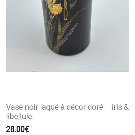
libellule
Vase noir laqué à décor doré – iris &
libellule
28.00
€