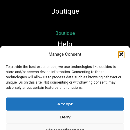
Boutique
Boutique
Help
Manage Consent
Mon compte
To provide the best experiences, we use technologies like cookies to
store and/or access device information. Consenting to these
Mentions légales
technologies will allow us to process data such as browsing behavior or
Conditions Générales de Vente
unique IDs on this site. Not consenting or withdrawing consent, may
adversely affect certain features and functions.
Accept
Deny
Copyright © 2026 Nath Si Simplement | Powered by
Urioz