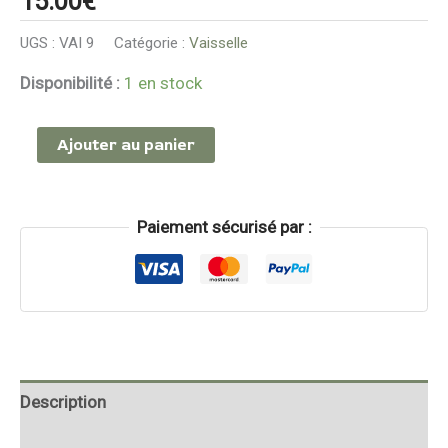
15.00
€
P.L
UGS :
VAI 9
Catégorie :
Vaisselle
France
Disponibilité :
1 en stock
Ajouter au panier
Paiement sécurisé par :
Description
Informations complémentaires