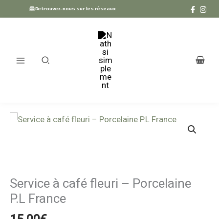
Aller
🤗 Retrouvez-nous sur les réseaux
au
contenu
quantité
de
Service
à
café
Service à café fleuri – Porcelaine
fleuri
P.L France
–
Porcelaine